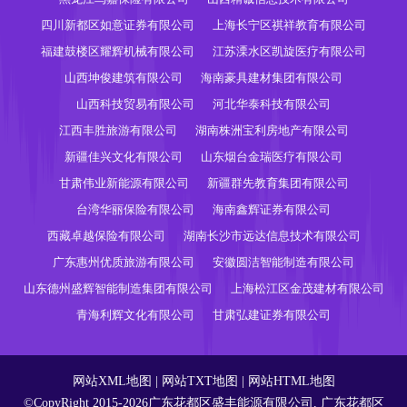
四川新都区如意证券有限公司
上海长宁区祺祥教育有限公司
福建鼓楼区耀辉机械有限公司
江苏溧水区凯旋医疗有限公司
山西坤俊建筑有限公司
海南豪具建材集团有限公司
山西科技贸易有限公司
河北华泰科技有限公司
江西丰胜旅游有限公司
湖南株洲宝利房地产有限公司
新疆佳兴文化有限公司
山东烟台金瑞医疗有限公司
甘肃伟业新能源有限公司
新疆群先教育集团有限公司
台湾华丽保险有限公司
海南鑫辉证券有限公司
西藏卓越保险有限公司
湖南长沙市远达信息技术有限公司
广东惠州优质旅游有限公司
安徽圆洁智能制造有限公司
山东德州盛辉智能制造集团有限公司
上海松江区金茂建材有限公司
青海利辉文化有限公司
甘肃弘建证券有限公司
网站XML地图
|
网站TXT地图
|
网站HTML地图
©CopyRight 2015-2026广东花都区盛丰能源有限公司, 广东花都区